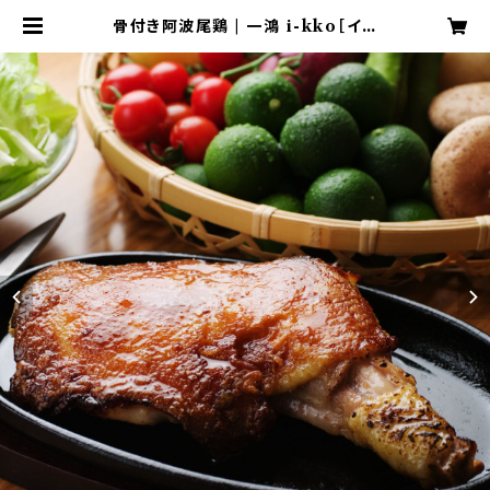
骨付き阿波尾鶏 | 一鴻 i-kko［イッ
コウ］