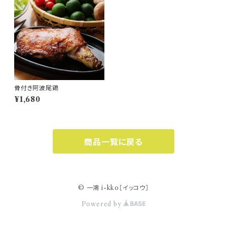
骨付き阿波尾鶏
¥1,680
商品一覧に戻る
© 一鴻 i-kko［イッコウ］
Powered by